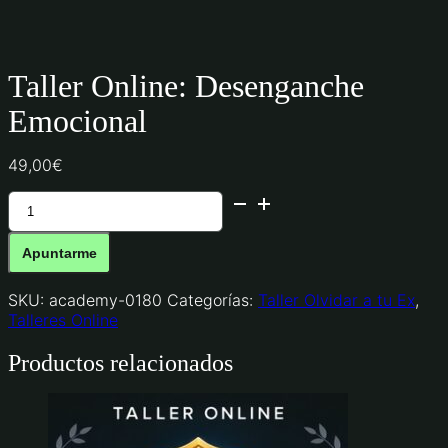
Taller Online: Desenganche
Emocional
49,00
€
Taller
Online:
Desenganche
Apuntarme
Emocional
cantidad
SKU:
academy-0180
Categorías:
Taller Olvidar a tu Ex
,
Talleres Online
Productos relacionados