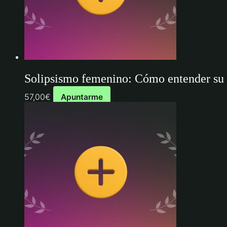
cantidad
Solipsismo femenino: Cómo entender su m
57,00
€
Apuntarme