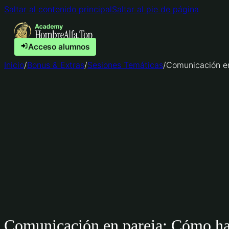
Saltar al contenido principal
Saltar al pie de página
Acceso alumnos
Inicio
/
Bonus & Extras
/
Sesiones Temáticas
/
Comunicación en 
Comunicación en pareja: Cómo habl