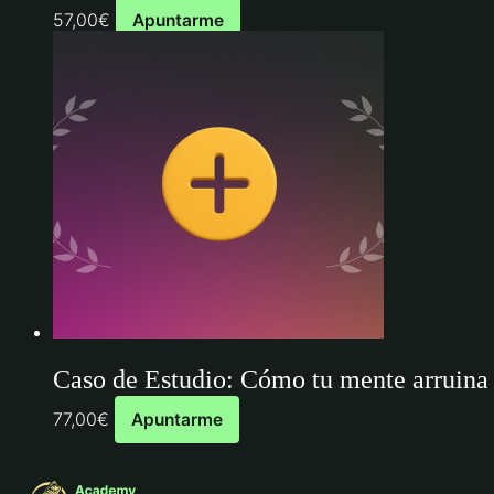
57,00
€
Apuntarme
Caso de Estudio: Cómo tu mente arruina l
77,00
€
Apuntarme