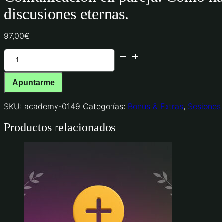
discusiones eternas.
97,00
€
Comunicación
en
pareja:
Cómo
Apuntarme
hablar
(y
SKU:
academy-0149
Categorías:
Bonus & Extras
,
Sesiones
cuándo
callar)
Productos relacionados
en
una
relación
sin
perder
autoridad
y
sin
discusiones
eternas.