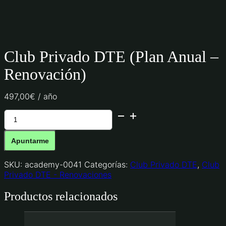
Club Privado DTE (Plan Anual –
Renovación)
497,00
€
/ año
Club
Privado
DTE
Apuntarme
(Plan
Anual
-
SKU:
academy-0041
Categorías:
Club Privado DTE
,
Club
Renovación)
Privado DTE - Renovaciones
cantidad
Productos relacionados