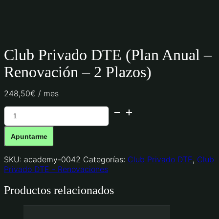
Club Privado DTE (Plan Anual –
Renovación – 2 Plazos)
248,50
€
/ mes
Club
Privado
DTE
Apuntarme
(Plan
Anual
–
SKU:
academy-0042
Categorías:
Club Privado DTE
,
Club
Renovación
Privado DTE - Renovaciones
-
Productos relacionados
2
Plazos)
cantidad