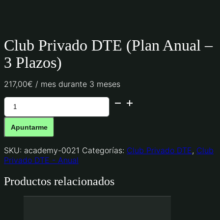
Club Privado DTE (Plan Anual –
3 Plazos)
217,00
€
/ mes durante 3 meses
Club
Privado
DTE
Apuntarme
(Plan
Anual
-
SKU:
academy-0021
Categorías:
Club Privado DTE
,
Club
3
Privado DTE - Anual
Plazos)
Productos relacionados
cantidad