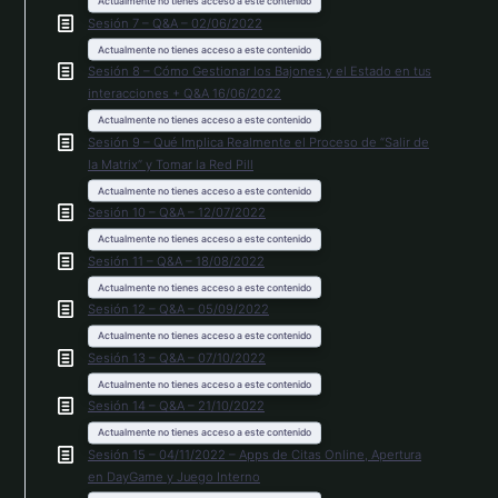
Actualmente no tienes acceso a este contenido
Sesión 7 – Q&A – 02/06/2022
Actualmente no tienes acceso a este contenido
Sesión 8 – Cómo Gestionar los Bajones y el Estado en tus
interacciones + Q&A 16/06/2022
Actualmente no tienes acceso a este contenido
Sesión 9 – Qué Implica Realmente el Proceso de “Salir de
la Matrix” y Tomar la Red Pill
Actualmente no tienes acceso a este contenido
Sesión 10 – Q&A – 12/07/2022
Actualmente no tienes acceso a este contenido
Sesión 11 – Q&A – 18/08/2022
Actualmente no tienes acceso a este contenido
Sesión 12 – Q&A – 05/09/2022
Actualmente no tienes acceso a este contenido
Sesión 13 – Q&A – 07/10/2022
Actualmente no tienes acceso a este contenido
Sesión 14 – Q&A – 21/10/2022
Actualmente no tienes acceso a este contenido
Sesión 15 – 04/11/2022 – Apps de Citas Online, Apertura
en DayGame y Juego Interno