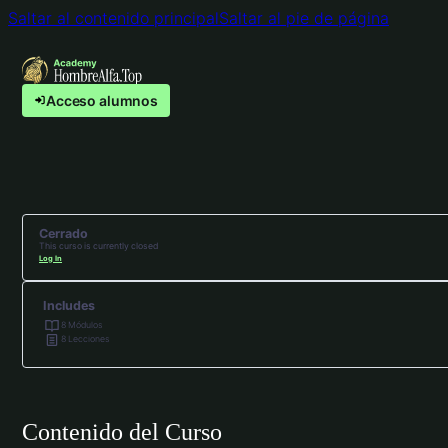
Saltar al contenido principal
Saltar al pie de página
Acceso alumnos
Cerrado
This curso is currently closed
Log In
Includes
8 Módulos
8 Lecciones
Contenido del Curso